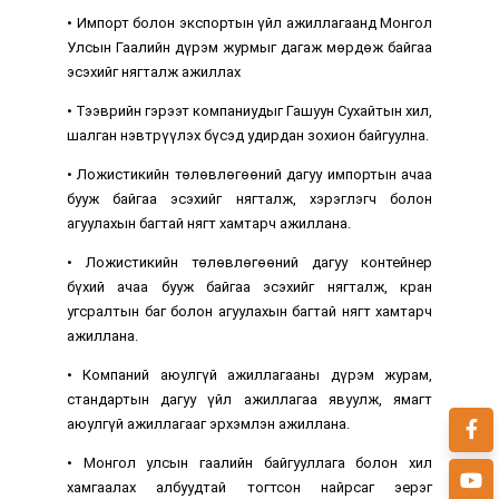
• Импорт болон экспортын үйл ажиллагаанд Монгол
Улсын Гаалийн дүрэм журмыг дагаж мөрдөж байгаа
эсэхийг нягталж ажиллах
• Тээврийн гэрээт компаниудыг Гашуун Сухайтын хил,
шалган нэвтрүүлэх бүсэд удирдан зохион байгуулна.
• Ложистикийн төлөвлөгөөний дагуу импортын ачаа
бууж байгаа эсэхийг нягталж, хэрэглэгч болон
агуулахын багтай нягт хамтарч ажиллана.
• Ложистикийн төлөвлөгөөний дагуу контейнер
бүхий ачаа бууж байгаа эсэхийг нягталж, кран
угсралтын баг болон агуулахын багтай нягт хамтарч
ажиллана.
• Компаний аюулгүй ажиллагааны дүрэм журам,
стандартын дагуу үйл ажиллагаа явуулж, ямагт
аюулгүй ажиллагааг эрхэмлэн ажиллана.
• Монгол улсын гаалийн байгууллага болон хил
хамгаалах албуудтай тогтсон найрсаг эерэг