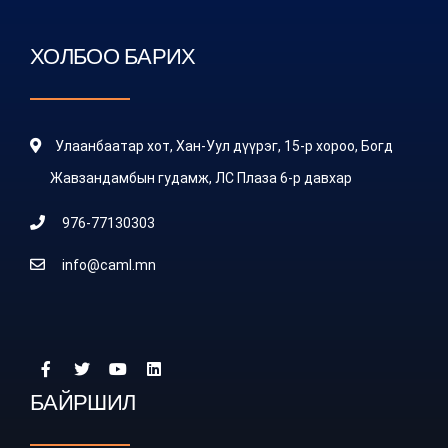
ХОЛБОО БАРИХ
Улаанбаатар хот, Хан-Уул дүүрэг, 15-р хороо, Богд
Жавзандамбын гудамж, ЛС Плаза 6-р давхар
976-77130303
info@caml.mn
БАЙРШИЛ