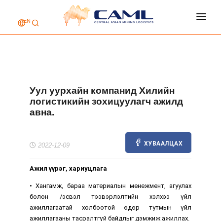
EN
НҮҮР ХУУДАС
КОМПАНИЙ ТУХАЙ
ҮЙЛЧИЛГЭЭ
Уул уурхайн компанид Хилийн
АЖЛЫН БАЙР
логистикийн зохицуулагч ажилд
авна.
ХОЛБОО БАРИХ
ХУВААЛЦАХ
2022-12-09
Ажил үүрэг, хариуцлага
• Хангамж, бараа материалын менежмент, агуулах
болон /эсвэл тээвэрлэлтийн хэлхээ үйл
ажиллагаатай холбоотой өдөр тутмын үйл
ажиллагааны тасралтгүй байдлыг дэмжиж ажиллах.