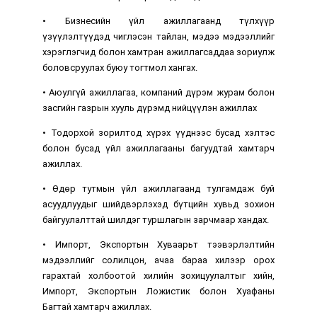
• Бизнесийн үйл ажиллагаанд түлхүүр
үзүүлэлтүүдэд чиглэсэн тайлан, мэдээ мэдээллийг
хэрэглэгчид болон хамтран ажиллагсаддаа зориулж
боловсруулах буюу тогтмол хангах.
• Аюулгүй ажиллагаа, компаний дүрэм журам болон
засгийн газрын хууль дүрэмд нийцүүлэн ажиллах
• Тодорхой зорилтод хүрэх үүднээс бусад хэлтэс
болон бусад үйл ажиллагааны багуудтай хамтарч
ажиллах.
• Өдөр тутмын үйл ажиллагаанд тулгамдаж буй
асуудлуудыг шийдвэрлэхэд бүтцийн хувьд зохион
байгуулалттай шилдэг туршлагын зарчмаар хандах.
• Импорт, Экспортын Хуваарьт тээвэрлэлтийн
мэдээллийг солилцон, ачаа бараа хилээр орох
гарахтай холбоотой хилийн зохицуулалтыг хийн,
Импорт, Экспортын Ложистик болон Хуафаны
Багтай хамтарч ажиллах.