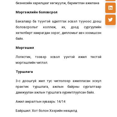
бизнесийн харилцааг хөгжүүлж, баримтлан ажилана
Мэргэжлийн боловсрол
Бакалавр ба түүнтэй адилтгах эсвэл түүнээс дээш
боловсролыг коллеж, их, дээд сургуулийн
хөтөлбөрт хамрагдан зэрэг, дипломыг авч эзэмшсэн
байх.
Мэргэшил
Логистик, тээвэр эсвэл үүнтэй ижил төстэй
мэргэшлийн чиглэл.
Туршлага
3-с доошгүй жил тус чиглэлээр ажилласан эсхүл
практик туршлага, ажлын байрны сургалтаар
дамжуулан ажлын туршлага хуримтлуулсан байх.
Ажил амралтын хуваарь: 14/14
Байршил: Хот болон Хээрийн нөхцөлд