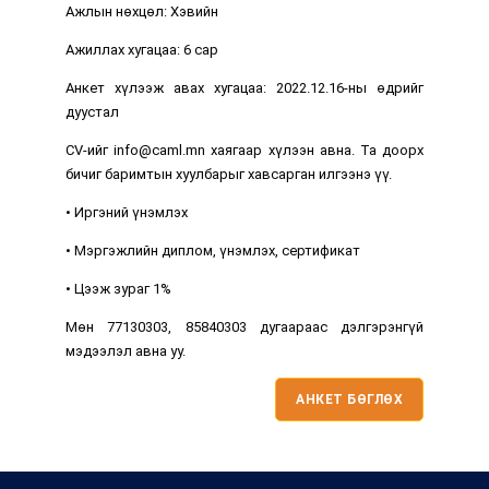
Ажлын нөхцөл: Хэвийн
Ажиллах хугацаа: 6 сар
Анкет хүлээж авах хугацаа: 2022.12.16-ны өдрийг
дуустал
CV-ийг
info@caml.mn
хаягаар хүлээн авна. Та доорх
бичиг баримтын хуулбарыг хавсарган илгээнэ үү.
• Иргэний үнэмлэх
• Мэргэжлийн диплом, үнэмлэх, сертификат
• Цээж зураг 1%
Мөн 77130303, 85840303 дугаараас дэлгэрэнгүй
мэдээлэл авна уу.
АНКЕТ БӨГЛӨХ