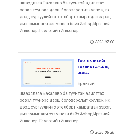
шаардлага:Бакалавр ба түүнтэй адилтгах
эсвэл түүнээс дээш боловсролыг коллеж, их,
дээд сургуулийн хөтөлбөрт хамрагдан зэрэг,
дипломыг авч эзэмшсэн байх.&nbsp;Иргэний
Инженер, Геологийн Инженер
2026-07-06
Геотехникийн
техникч ажилд
авна.
Ерөнхий
шаардлага:Бакалавр ба түүнтэй адилтгах
эсвэл түүнээс дээш боловсролыг коллеж, их,
дээд сургуулийн хөтөлбөрт хамрагдан зэрэг,
дипломыг авч эзэмшсэн байх.&nbsp;Иргэний
Инженер, Геологийн Инженер
2026-05-25