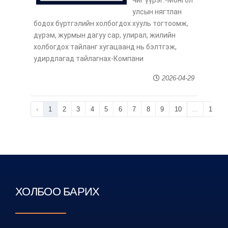
чиг үүрэг:-Монгол
улсын нягтлан
бодох бүртгэлийн холбогдох хууль тогтоомж,
дүрэм, журмын дагуу сар, улирал, жилийн
холбогдох тайланг хугацаанд нь бэлтгэж,
удирдлагад тайлагнах-Компани
2026-04-29
‹
1
2
3
4
5
6
7
8
9
10
...
15
ХОЛБОО БАРИХ