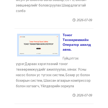
зөвшөөрлийг боловсруулах.Шаардлагатай
сэлбэ
2026-07-09
Тоног
Төхөөрөмжийн
Оператор ажилд
авна.
Гүйцэтгэх
үүрэгДараах хэрэглээний тоног
төхөөрөмжүүдийг ажиллуулах, хянах: Усны
насос болон ус түгээх систем, Бохир ус болон
бохирын систем, Шахсан агаарын компрессор
болон хатаагч, Үйлдвэрийн зориула
2026-07-09