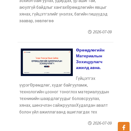
зохион байгуулах, удирдах, үр ашигтай,
аюулгүй байдлыг хангахӨрөмдлөгийн явцыг
хянах, гүйцэтгэлийг үнэлэх, багийн гишүүдэд
заавар, зөвлөгөө
2026-07-09
Өрөмдлөгийн
Материалын
Зохицуулагч
ажилд авна.
Гүйцэтгэх
үүрэгӨрөмдлөг, худаг байгууламж,
технологийн цооног тоноглох материалуудын
техникийн шаардлагуудыг боловсруулах,
хянах, шинэчлэн сайжруулахХудалдан авалт
болон үйл ажиллагаанд ашиглагдах тех
2026-07-09