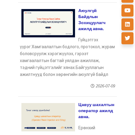
Аюулгүй
Байдлын
Зохицуулагч
ажилд авна.
Гүйцэтгэх
үүрэг:Хамгаалалтын бодлого, протокол, журам
боловсруулж хэрэгжүүлэх, гэрээт
хамгаалалтын багтай уялдан ажиллаж,
тэдний гүйцэтгэлийг хянах.Байгууллагын
ажилтнууд болон хөрөнгийн аюулгүй байдл
2026-07-09
Цавуу шахалтын
оператор ажилд
авна.
Ерөнхий