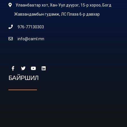
Улаанбаатар хот, Хан-Уул дүүрэг, 15-р хороо, Богд
Жавзандамбын гудамж, ЛС Плаза 6-р давхар
976-77130303
info@caml.mn
БАЙРШИЛ