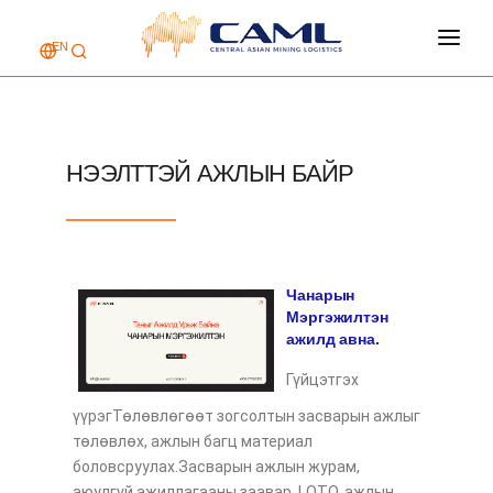
EN
НҮҮР ХУУДАС
КОМПАНИЙ ТУХАЙ
ҮЙЛЧИЛГЭЭ
НЭЭЛТТЭЙ АЖЛЫН БАЙР
АЖЛЫН БАЙР
ХОЛБОО БАРИХ
Чанарын
Мэргэжилтэн
ажилд авна.
Гүйцэтгэх
үүрэгТөлөвлөгөөт зогсолтын засварын ажлыг
төлөвлөх, ажлын багц материал
боловсруулах.Засварын ажлын журам,
аюулгүй ажиллагааны заавар, LOTO, ажлын