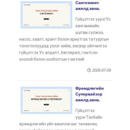
Сантехникч
ажилд авна.
Гүйцэтгэх үүрэгУс
хангамжийн
шугам сүлжээ,
насос, хаалт, крант болон ариутгах татуургын
тоноглолуудад үзлэг хийж, засвар үйлчилгээ
гүйцэтгэх.Ус алдалт, бөглөрөл, гэмтсэн
хоолой болон холболтын гэмтлий
2026-07-09
Өрөмдлөгийн
Супервайзор
ажилд авна.
Гүйцэтгэх
үүрэгТалбайн
өрөмдлөгийн үйл ажиллагааг төлөвлөх,