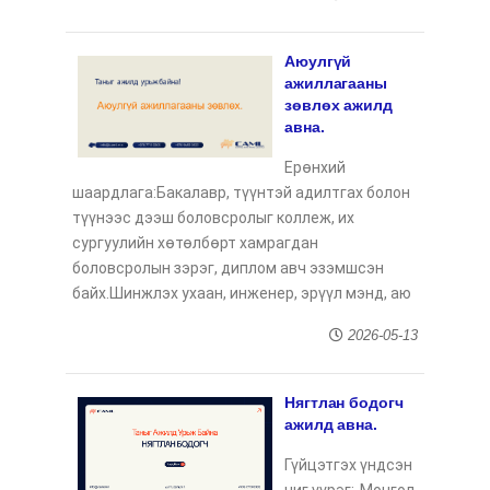
Аюулгүй
ажиллагааны
зөвлөх ажилд
авна.
Ерөнхий
шаардлага:Бакалавр, түүнтэй адилтгах болон
түүнээс дээш боловсролыг коллеж, их
сургуулийн хөтөлбөрт хамрагдан
боловсролын зэрэг, диплом авч эзэмшсэн
байх.Шинжлэх ухаан, инженер, эрүүл мэнд, аю
2026-05-13
Нягтлан бодогч
ажилд авна.
Гүйцэтгэх үндсэн