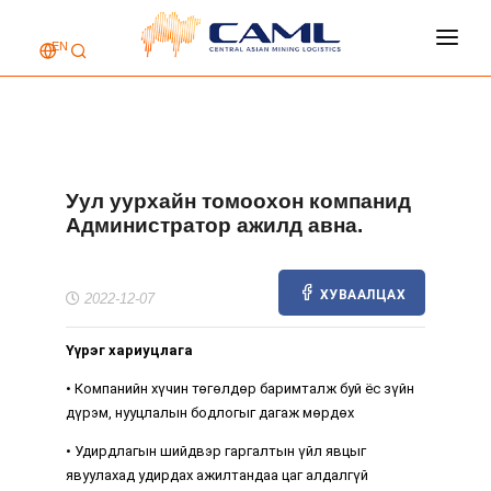
EN
НҮҮР ХУУДАС
КОМПАНИЙ ТУХАЙ
ҮЙЛЧИЛГЭЭ
Уул уурхайн томоохон компанид
АЖЛЫН БАЙР
Администратор ажилд авна.
ХОЛБОО БАРИХ
ХУВААЛЦАХ
2022-12-07
Үүрэг хариуцлага
• Компанийн хүчин төгөлдөр баримталж буй ёс зүйн
дүрэм, нууцлалын бодлогыг дагаж мөрдөх
• Удирдлагын шийдвэр гаргалтын үйл явцыг
явуулахад удирдах ажилтандаа цаг алдалгүй