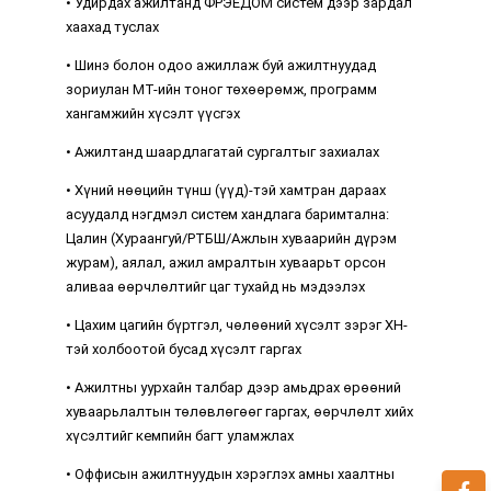
• Удирдах ажилтанд ФРЭЕДОМ систем дээр зардал
хаахад туслах
• Шинэ болон одоо ажиллаж буй ажилтнуудад
зориулан МТ-ийн тоног төхөөрөмж, программ
хангамжийн хүсэлт үүсгэх
• Ажилтанд шаардлагатай сургалтыг захиалах
• Хүний нөөцийн түнш (үүд)-тэй хамтран дараах
асуудалд нэгдмэл систем хандлага баримтална:
Цалин (Хураангуй/РТБШ/Ажлын хуваарийн дүрэм
журам), аялал, ажил амралтын хуваарьт орсон
аливаа өөрчлөлтийг цаг тухайд нь мэдээлэх
• Цахим цагийн бүртгэл, чөлөөний хүсэлт зэрэг ХН-
тэй холбоотой бусад хүсэлт гаргах
• Ажилтны уурхайн талбар дээр амьдрах өрөөний
хуваарьлалтын төлөвлөгөөг гаргах, өөрчлөлт хийх
хүсэлтийг кемпийн багт уламжлах
• Оффисын ажилтнуудын хэрэглэх амны хаалтны