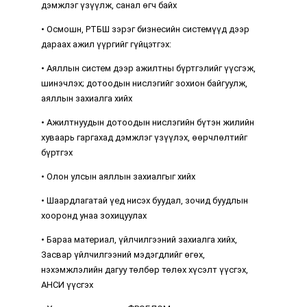
дэмжлэг үзүүлж, санал өгч байх
• Осмошн, РТБШ зэрэг бизнесийн системүүд дээр
дараах ажил үүргийг гүйцэтгэх:
• Аяллын систем дээр ажилтны бүртгэлийг үүсгэж,
шинэчлэх; дотоодын нислэгийг зохион байгуулж,
аяллын захиалга хийх
• Ажилтнуудын дотоодын нислэгийн бүтэн жилийн
хуваарь гаргахад дэмжлэг үзүүлэх, өөрчлөлтийг
бүртгэх
• Олон улсын аяллын захиалгыг хийх
• Шаардлагатай үед нисэх буудал, зочид буудлын
хооронд унаа зохицуулах
• Бараа материал, үйлчилгээний захиалга хийх,
Засвар үйлчилгээний мэдэгдлийг өгөх,
нэхэмжлэлийн дагуу төлбөр төлөх хүсэлт үүсгэх,
АНСИ үүсгэх