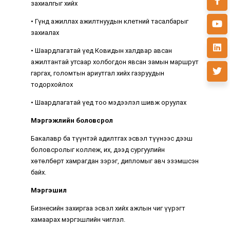
захиалгыг хийх
• Гүнд ажиллах ажилтнуудын клетний тасалбарыг
захиалах
• Шаардлагатай үед Ковидын халдвар авсан
ажилтантай утсаар холбогдон явсан замын маршрут
гаргах, голомтын ариутгал хийх газруудын
тодорхойлох
• Шаардлагатай үед тоо мэдээлэл шивж оруулах
Мэргэжлийн боловсрол
Бакалавр ба түүнтэй адилтгах эсвэл түүнээс дээш
боловсролыг коллеж, их, дээд сургуулийн
хөтөлбөрт хамрагдан зэрэг, дипломыг авч эзэмшсэн
байх.
Мэргэшил
Бизнесийн захиргаа эсвэл хийх ажлын чиг үүрэгт
хамаарах мэргэшлийн чиглэл.