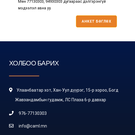
Мөн 77130303, 94930303 дугаараас дэлгэрэнгүй
мэдээлэл авна уу.
АНКЕТ БӨГЛӨХ
ХОЛБОО БАРИХ
Улаанбаатар хот, Хан-Уул дүүрэг, 15-р хороо, Богд
Жавзандамбын гудамж, ЛС Плаза 6-р давхар
976-77130303
info@caml.mn