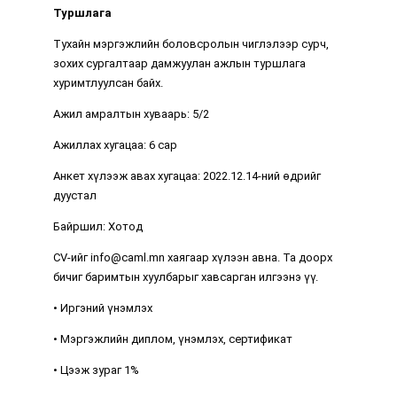
Туршлага
Тухайн мэргэжлийн боловсролын чиглэлээр сурч,
зохих сургалтаар дамжуулан ажлын туршлага
хуримтлуулсан байх.
Ажил амралтын хуваарь: 5/2
Ажиллах хугацаа: 6 сар
Анкет хүлээж авах хугацаа: 2022.12.14-ний өдрийг
дуустал
Байршил: Хотод
CV-ийг
info@caml.mn
хаягаар хүлээн авна. Та доорх
бичиг баримтын хуулбарыг хавсарган илгээнэ үү.
• Иргэний үнэмлэх
• Мэргэжлийн диплом, үнэмлэх, сертификат
• Цээж зураг 1%